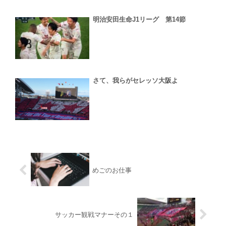
明治安田生命J1リーグ 第14節
さて、我らがセレッソ大阪よ
めごのお仕事
サッカー観戦マナーその１