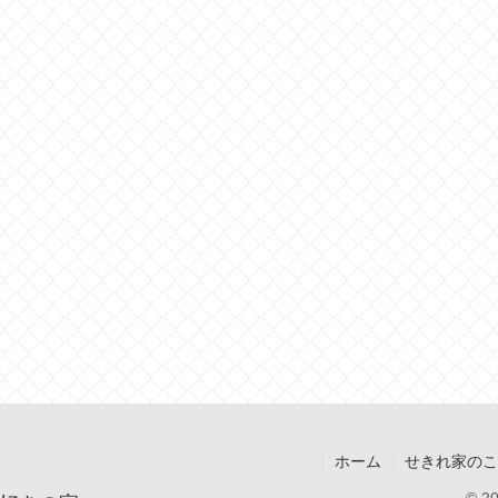
ホーム
せきれ家のこ
© 