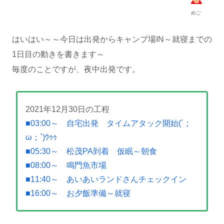
めご
はいはい～～今日は出発からキャンプ場IN～就寝までの
1日目の動きを書きます～
毎度のことですが、夜中出発です。
2021年12月30日の工程
■03:00～ 自宅出発 タイムアタック開始(´；
ω；`)ｳｩｩ
■05:30～ 松茂PA到着 仮眠～朝食
■08:00～ 鳴門魚市場
■11:40～ あいあいランドさんチェックイン
■16:00～ お夕飯準備～就寝