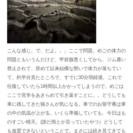
こんな感じ。で、だよ。。。ここで問題。めごの体力の
問題ともいうんだけど、甲状腺悪くしてから、ジム通い
禁止されて、辞めて以来結構な勢いで体力が落ちてい
て、約半分見たところで、すでに30分弱経過。これで
往復していたら1時間以上かかってしまうので、めごは
ここで見学をあきらめて引き返すことに。。どうしても
車に残してきた猫さんが気になる。車でのお留守番は車
の中の気温が上がる。いくら準備していても、今日はも
のすごい晴天。(誰だ雨とか言っていたやつ）どうして
も放置できないということで、まさには続き見てきても