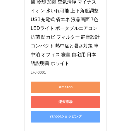
風 冷却 加湿 空気清浄 マイナス
イオン 氷いれ可能 上下角度調整 
USB充電式 省エネ 液晶画面 7色
LEDライト ポータブルエアコン 
抗菌 防カビ フィルター 静音設計 
コンパクト 熱中症と暑さ対策 車
中泊 オフィス 寝室 自宅用 日本
語説明書 ホワイト
LFJ-0001
Amazon
楽天市場
Yahoo!ショッピング