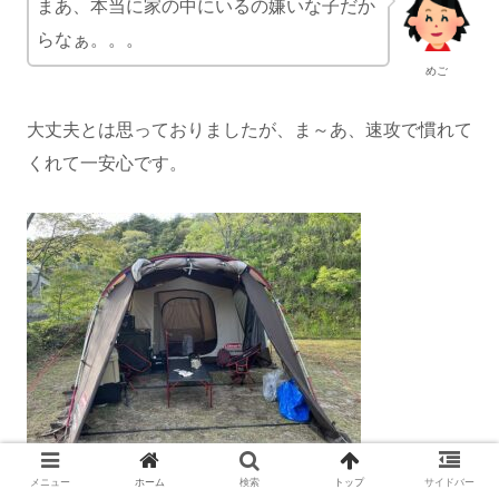
まあ、本当に家の中にいるの嫌いな子だか
らなぁ。。。
めご
大丈夫とは思っておりましたが、ま～あ、速攻で慣れて
くれて一安心です。
メニュー
ホーム
検索
トップ
サイドバー
あとは相変わらず、の~んびりと過ごしました。はぁ、