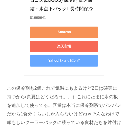
ロゴス(LOGOS) 保冷剤 倍速凍
結・氷点下パックL 長時間保冷
81660641
Amazon
楽天市場
Yahoo!ショッピング
この保冷剤も2個これで気温にもよるけど2日は確実に
持つから(真夏はどうだろう。。）これにたまに氷の板
を追加して使ってる。容量は本当に保冷剤系でパンパン
だから1食分くらいしか入らないけどねｗそんなわけで
頼もしいクーラーバックに残っている食材たちを片付け