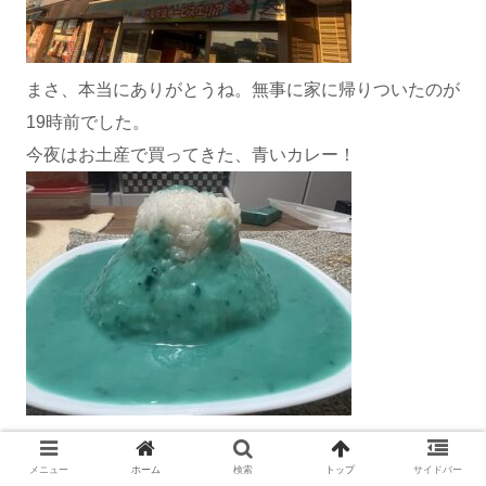
まさ、本当にありがとうね。無事に家に帰りついたのが
19時前でした。
今夜はお土産で買ってきた、青いカレー！
メニュー
ホーム
検索
トップ
サイドバー
うぅ～ん、食欲減退ｗ